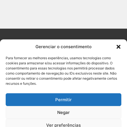
Gerenciar o consentimento
Para fornecer as melhores experiências, usamos tecnologias como
cookies para armazenar e/ou acessar informações do dispositivo. O
(61) 3053-3303
limparonline
limparonline
consentimento para essas tecnologias nos permitirá processar dados
como comportamento de navegação ou IDs exclusivos neste site. Não
consentir ou retirar o consentimento pode afetar negativamente certos
BRASÍLIA-DF
recursos e funções.
Permitir
Negar
® Limpar Online – Todos os direitos reservados.
Ver preferências